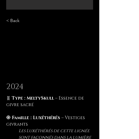
< Back
KULL 
KULL 
2024
🧬 
Type : MeltySkull
 – Essence de 
givre sacré
🧿 
Famille : Luxéthérés
 – Vestiges 
givrants
Les Luxéthérés de cette lignée 
sont façonnés dans la lumière 