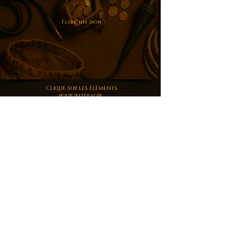
Faire un don
Clique sur les éléments
pour interagir
© 2025 MeltySkull – Marque
déposée. Reproduction interdite
sans autorisation.
Mentions légales
Mentions légales
Politique de confidentialité